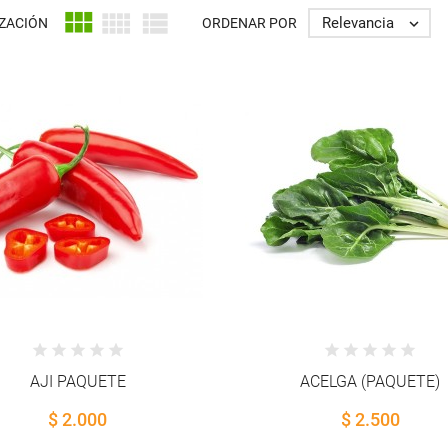



Relevancia
IZACIÓN
ORDENAR POR

AJI PAQUETE
ACELGA (PAQUETE)
$ 2.000
$ 2.500