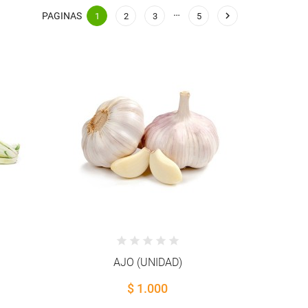
…

PAGINAS
1
2
3
5
AJO (UNIDAD)
$ 1.000