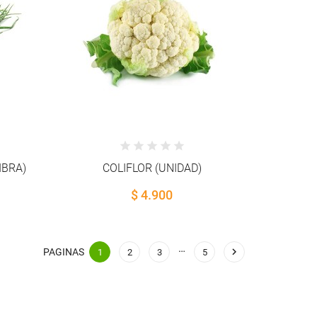
IBRA)
COLIFLOR (UNIDAD)
$ 4.900
…

PAGINAS
1
2
3
5