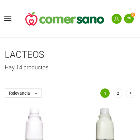
0

LACTEOS
Hay 14 productos.

Relevancia

1
2