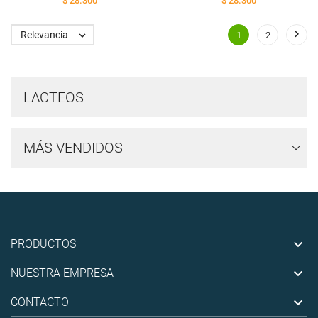
$ 28.300
$ 28.300

Relevancia

1
2
LACTEOS
MÁS VENDIDOS

PRODUCTOS

NUESTRA EMPRESA

CONTACTO